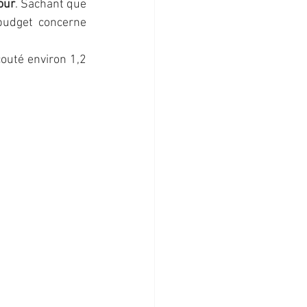
our
. Sachant que 
budget concerne 
outé environ 1,2 