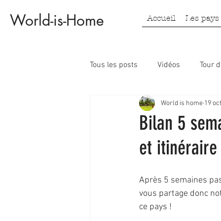
World-is-Home
Accueil
Les pays
Tous les posts
Vidéos
Tour 
World is home
19 oc
Laos
Vietnam
Indonés
Bilan 5 sem
et itinéraire
Après 5 semaines pass
vous partage donc not
ce pays ! 