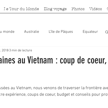
Le Tour du Monde
Blog voyage
Photos
Vidéos
du monde
Australie
L'île de Pâques
Equateur
t. 2018
3 min de lecture
ie
Pérou
Galapagos
Cuba
aines au Vietnam : coup de coeur,
ées au Vietnam, nous venons de traverser la frontière ave
re expérience, coups de coeur, budget et conseils pour prof