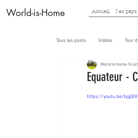
World-is-Home
Accueil
Les pays
Tous les posts
Vidéos
Tour 
World is home
16 oc
Laos
Vietnam
Indonés
Equateur - 
https://youtu.be/bjgQI