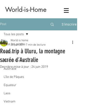
World-is-Home
S'inscrire
Post
Tous les posts
World is home
Tous les posts
20 juin 2019
7 min de lecture
Road trip à Uluru, la montagne
Vidéos
sacrée d’Australie
Tour du monde
Dernière mise à jour :
24 juin 2019
Australie
L'île de Pâques
Equateur
Laos
Vietnam