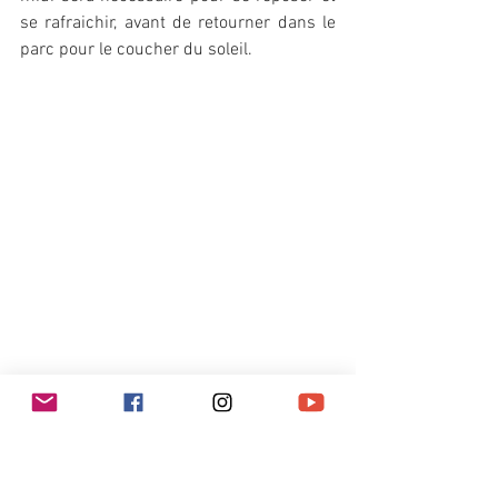
se rafraichir, avant de retourner dans le 
parc pour le coucher du soleil.  
Le mont Uluru vu d'en bas
    Cette randonnée nous a permis 
d’admirer le mont sous toutes ces 